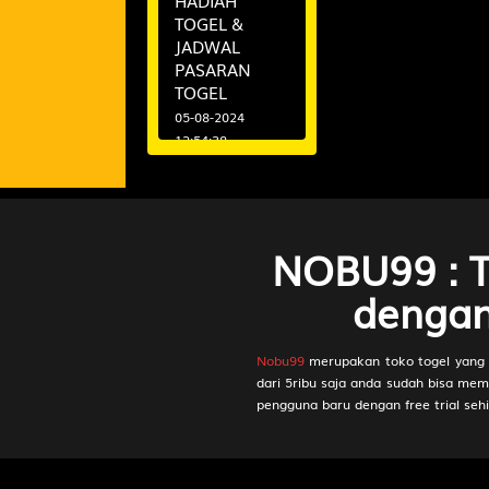
HADIAH
TOGEL &
JADWAL
PASARAN
TOGEL
05-08-2024
12:54:38
JADWAL
BANK
OFFLINE
04-08-2024
NOBU99 : T
16:28:33
JADWAL
dengan
MAINTENANCE
04-08-2024
16:27:53
Nobu99
merupakan toko togel yang s
dari 5ribu saja anda sudah bisa me
pengguna baru dengan free trial s