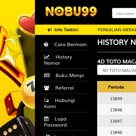
LAMAT DATANG DI SITUS NOBU99! DIMANA PERKALIAN MERAH S
Info Terkini:
HISTORY 
Cara Bermain
History
4D TOTO MAC
Nomor
Buku Mimpi
Referral
Periode
13849
Hubungi
Kami
13848
Lupa
13847
Password
13846